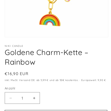
Medien
1
in
NIKI CANDLE
Goldene Charm-Kette –
Modal
öffnen
Rainbow
Normaler
€16,90 EUR
Preis
inkl. MwSt. Versand DE: ab 5,99 € und ab 50€ kostenlos. · Europaweit: 9,90 €
Anzahl
Anzahl
Verringere
Erhöhe
die
die
Menge
Menge