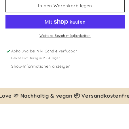
für
für
In den Warenkorb legen
Goldene
Goldene
Charm-
Charm-
Kette
Kette
–
–
Rainbow
Rainbow
Weitere Bezahlmöglichkeiten
Abholung bei
Niki Candle
verfügbar
Gewöhnlich fertig in 2 - 4 Tagen
Shop-Informationen anzeigen
Love 🌱 Nachhaltig & vegan 📦 Versandkostenfre
E