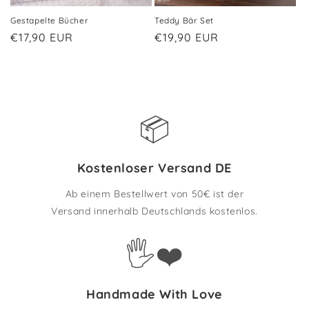
Gestapelte Bücher
Teddy Bär Set
Normaler
€17,90 EUR
Normaler
€19,90 EUR
Preis
Preis
📦
Kostenloser Versand DE
Ab einem Bestellwert von 50€ ist der
Versand innerhalb Deutschlands kostenlos.
🖐️❤️
Handmade With Love