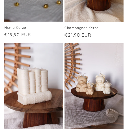
t
Home Kerze
Champagner Kerze
Normaler
€19,90 EUR
Normaler
€21,90 EUR
Preis
Preis