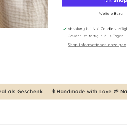
Weitere Bezahl
Abholung bei
Niki Candle
verfüg
Gewöhnlich fertig in 2 - 4 Tagen
Shop-Informationen anzeigen
al als Geschenk 🕯️ Handmade with Love 🌱 Nac