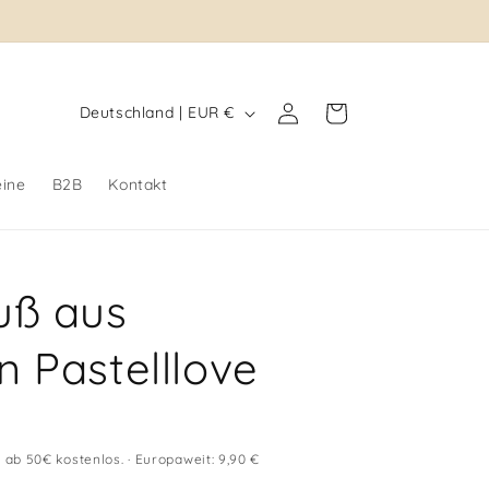
L
Einloggen
Warenkorb
Deutschland | EUR €
a
n
eine
B2B
Kontakt
d
/
R
uß aus
e
g
 Pastelllove
i
o
n
 ab 50€ kostenlos. · Europaweit: 9,90 €