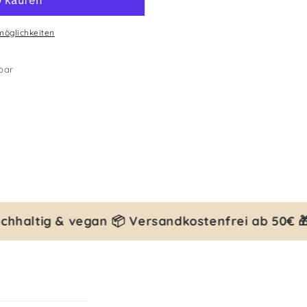
möglichkeiten
bar
hhaltig & vegan 📦 Versandkostenfrei ab 50€ 🎁