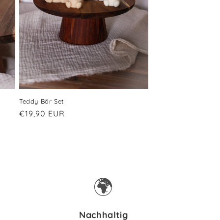
Teddy Bär Set
Normaler
€19,90 EUR
Preis
🌍
Nachhaltig