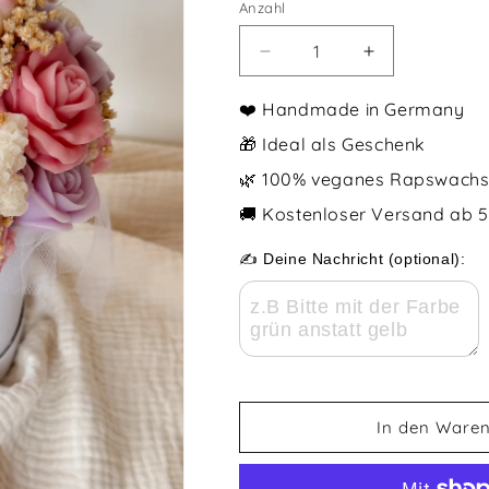
Anzahl
Anzahl
Verringere
Erhöhe
die
die
Menge
Menge
❤️ Handmade in Germany
für
für
🎁 Ideal als Geschenk
Blumenstrauß
Blumenstrauß
aus
aus
🌿 100% veganes Rapswach
Wachsblüten
Wachsblüten
🚚 Kostenloser Versand ab 
Pastelllove
Pastelllove
✍️ Deine Nachricht (optional):
In den Waren