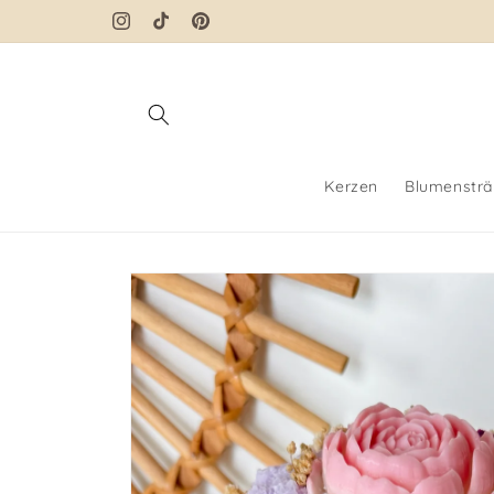
Direkt
zum
Instagram
TikTok
Pinterest
Inhalt
Kerzen
Blumenstr
Zu
Produktinformationen
springen