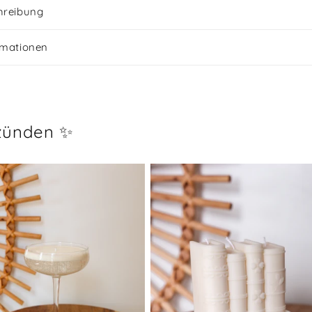
hreibung
rmationen
zünden ✨