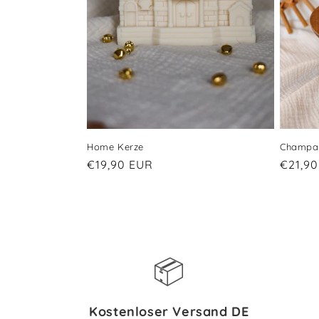
h
a
l
t
Home Kerze
Champa
Normaler
€19,90 EUR
Norma
€21,9
Preis
Preis
📦
Kostenloser Versand DE