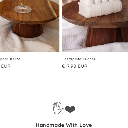
gner Kerze
Gestapelte Bücher
ler
0 EUR
Normaler
€17,90 EUR
Preis
🖐️❤️
Handmade With Love